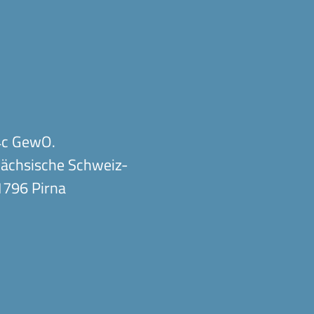
34c GewO.
Sächsische Schweiz-
1796 Pirna