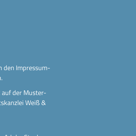
ch den
Impressum-
h
.
t auf der
Muster-
skanzlei Weiß &