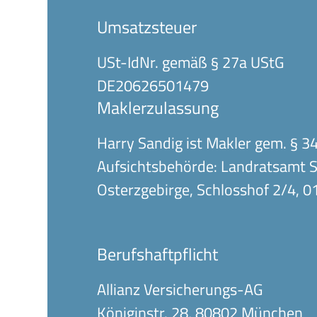
Umsatz­steuer
USt-IdNr. gemäß § 27a UStG
DE20626501479
Makler­zulassung
Harry Sandig ist Makler gem. § 
Aufsichtsbehörde: Landratsamt 
Osterzgebirge, Schlosshof 2/4, 0
Berufshaftpflicht
Allianz Versicherungs-AG
Königinstr. 28, 80802 München